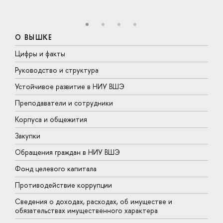
О ВЫШКЕ
Цифры и факты
Л
Руководство и структура
Д
Устойчивое развитие в НИУ ВШЭ
О
Преподаватели и сотрудники
П
Корпуса и общежития
В
Закупки
П
Обращения граждан в НИУ ВШЭ
А
Фонд целевого капитала
Д
Противодействие коррупции
Ц
Сведения о доходах, расходах, об имуществе и
Б
обязательствах имущественного характера
О